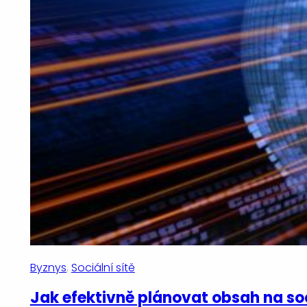
Byznys
, 
Sociální sítě
Jak efektivně plánovat obsah na soc