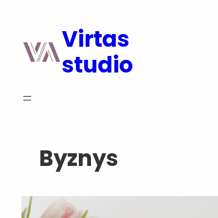
Přeskočit
na
Virtas
obsah
studio
Byznys