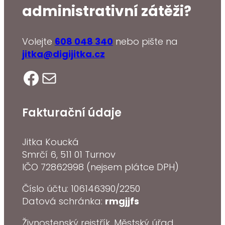
administrativní zátěži?
Volejte
608 048 340
nebo pište na
jitka@digijitka.cz
Facebook
E-mail
Fakturační údaje
Jitka Koucká
Smrčí 6, 511 01 Turnov
IČO 72862998 (nejsem plátce DPH)
Číslo účtu: 106146390/2250
Datová schránka:
rmgjjfs
Živnostenský rejstřík, Městský úřad