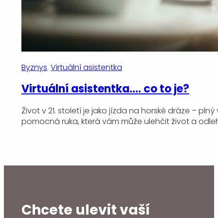
Byznys
, 
Virtuální asistentka
Virtuální asistentka…. co to je?
Život v 21. století je jako jízda na horské dráze – p
pomocná ruka, která vám může ulehčit život a odle
Chcete ulevit vaší